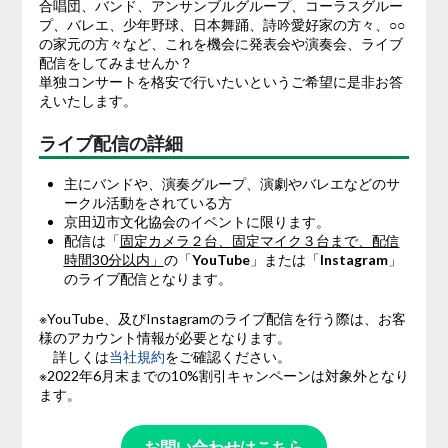
合唱団、バンド、アンサンブルグループ、コーラスグルー
プ、バレエ、少年野球、日本舞踊、詩吟愛好家の方々、○○
の家元の方々など、これを機会に発表会や演奏会、ライブ
配信をしてみませんか？
単独コンサートを格安で行いたいというご希望に是非お答
えいたします。
ライブ配信の詳細
主にバンドや、演奏グループ、演劇やバレエなどのサ
ークル活動をされている方
京田辺市文化協会のイベントに限ります。
配信は「
固定カメラ２台、固定マイク３台まで、配信
時間30分以内」
の「
YouTube
」または「
Instagram
」
のライブ配信となります。
※YouTube、及びInstagramのライブ配信を行う際は、お客
様のアカウント情報が必要となります。
詳しくは
当社規約
をご確認ください。
※2022年6月末までの10%割引キャンペーンは対象外となり
ます。
お問い合わせはこちら