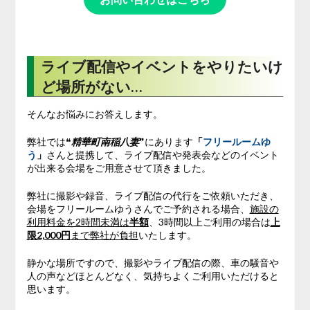
ライブ配信やイベントをやりたいけ
ど場所がない…
そんなお悩みにお答えします。
弊社では❝
精華町南稲八妻
❞にあります
「
フリールームゆ
う
」
さんと提携して、ライブ配信や発表会などのイベント
が出来る会場をご用意させて頂きました。
弊社に撮影や録音、ライブ配信の代行をご依頼いただき、
会場をフリールームゆうさんでご予約される場合、
施設の
利用料金を2時間未満は
半額
、3時間以上ご利用の場合は
上
限2,000円
まで弊社が負担
いたします。
静かな場所ですので、撮影やライブ配信の際、車の騒音や
人の声などほとんどなく、気持ちよくご利用いただけると
思います。