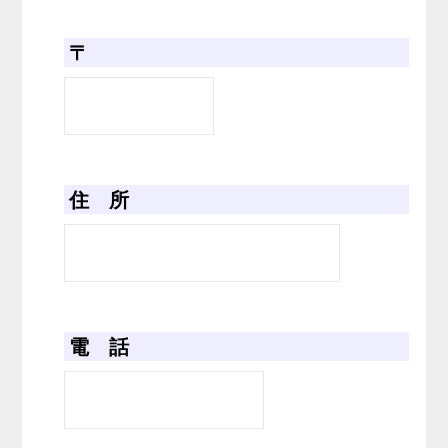
〒
住 所
電 話